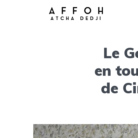
Le G
en to
de C